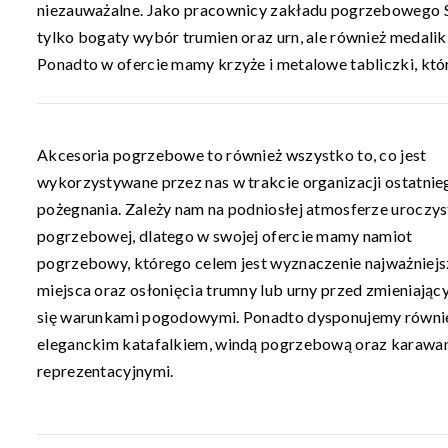
niezauważalne. Jako pracownicy zakładu pogrzebowego Szy
tylko bogaty wybór trumien oraz urn, ale również medalik
Ponadto w ofercie mamy krzyże i metalowe tabliczki, któ
Akcesoria pogrzebowe to również wszystko to, co jest
wykorzystywane przez nas w trakcie organizacji ostatnie
pożegnania. Zależy nam na podniosłej atmosferze uroczys
pogrzebowej, dlatego w swojej ofercie mamy namiot
pogrzebowy, którego celem jest wyznaczenie najważniej
miejsca oraz osłonięcia trumny lub urny przed zmieniając
się warunkami pogodowymi. Ponadto dysponujemy równi
eleganckim katafalkiem, windą pogrzebową oraz karawa
reprezentacyjnymi.