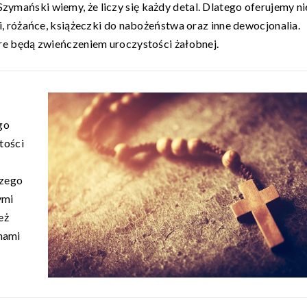
mański wiemy, że liczy się każdy detal. Dlatego oferujemy ni
i, różańce, książeczki do nabożeństwa oraz inne dewocjonalia.
re będą zwieńczeniem uroczystości żałobnej.
go
tości
szego
ymi
eż
nami