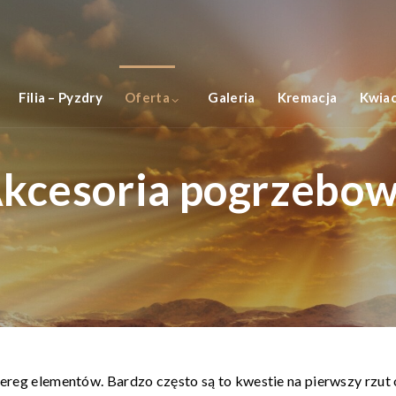
Filia – Pyzdry
Oferta
Galeria
Kremacja
Kwiac
kcesoria pogrzebo
reg elementów. Bardzo często są to kwestie na pierwszy rzut