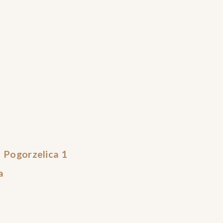
a
Pogorzelica 1
a