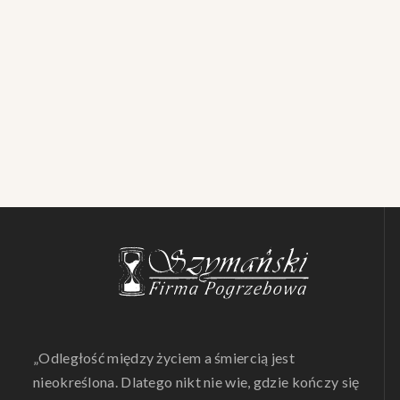
„Odległość między życiem a śmiercią jest
nieokreślona. Dlatego nikt nie wie, gdzie kończy się