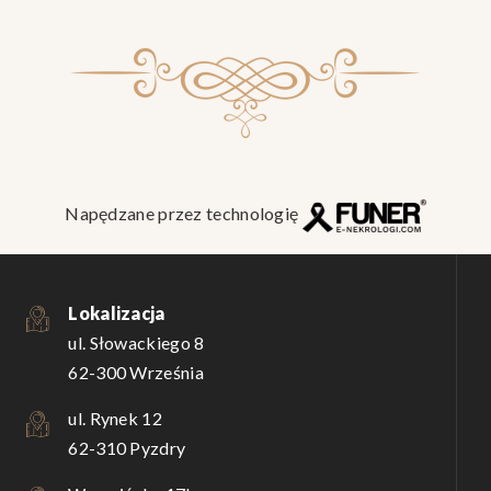
Napędzane przez technologię
Lokalizacja
ul. Słowackiego 8
62-300 Września
ul. Rynek 12
62-310 Pyzdry