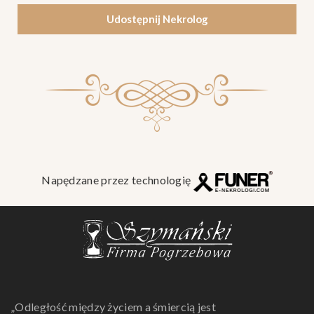
Udostępnij Nekrolog
Napędzane przez technologię
„Odległość między życiem a śmiercią jest