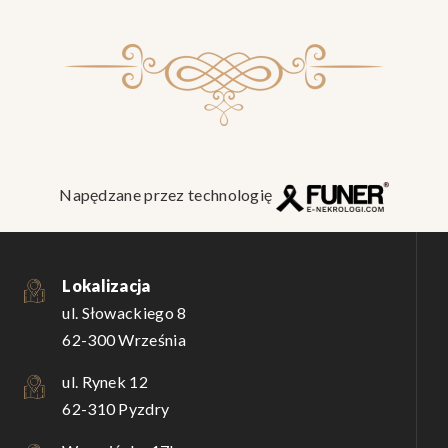
Napędzane przez technologię
Lokalizacja
ul. Słowackiego 8
62-300 Września
ul. Rynek 12
62-310 Pyzdry