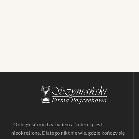
„Odległość między życiem a śmiercią jest
nieokreślona. Dlatego nikt nie wie, gdzie kończy się