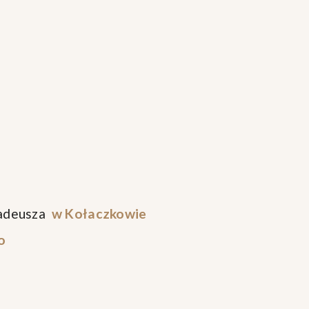
Tadeusza
w Kołaczkowie
o