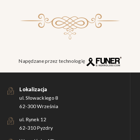
Napędzane przez technologię
Lokalizacja
ul. Słowackiego 8
62-300 Września
ul. Rynek 12
62-310 Pyzdry