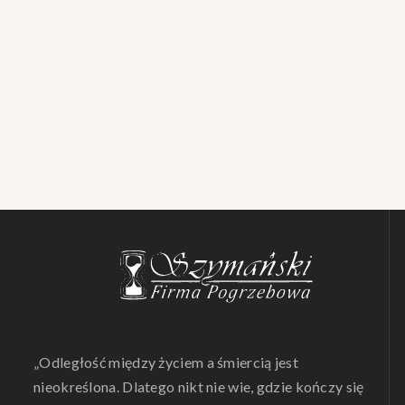
„Odległość między życiem a śmiercią jest
nieokreślona. Dlatego nikt nie wie, gdzie kończy się