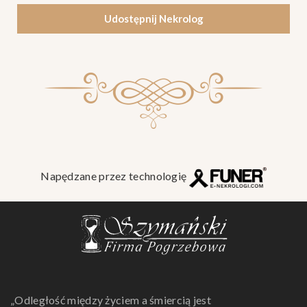
Udostępnij Nekrolog
Napędzane przez technologię
„Odległość między życiem a śmiercią jest