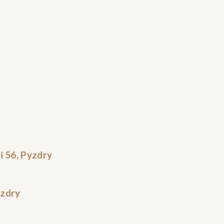
 56, Pyzdry
yzdry