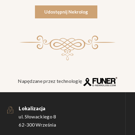
Udostępnij Nekrolog
Napędzane przez technologię
Lokalizacja
ul. Słowackiego 8
62-300 Września