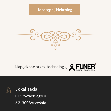
Udostępnij Nekrolog
Napędzane przez technologię
Lokalizacja
ul. Słowackiego 8
62-300 Września