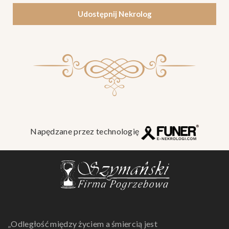
Udostępnij Nekrolog
Napędzane przez technologię
„Odległość między życiem a śmiercią jest