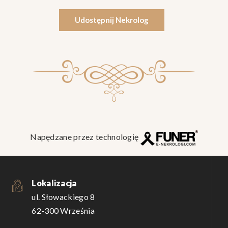
Udostępnij Nekrolog
Napędzane przez technologię
Lokalizacja
ul. Słowackiego 8
62-300 Września