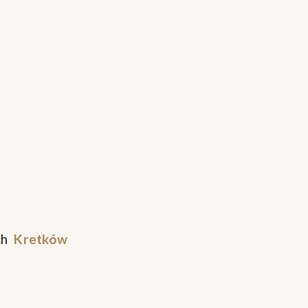
ch
Kretków