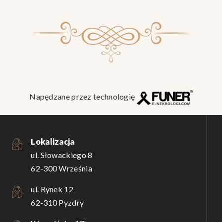
Napędzane przez technologię
Lokalizacja
ul. Słowackiego 8
62-300 Września
ul. Rynek 12
62-310 Pyzdry