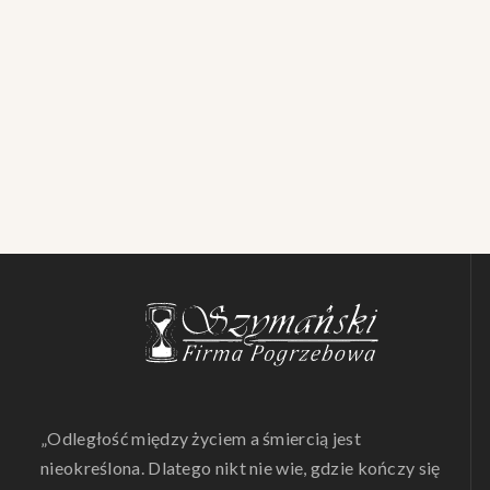
„Odległość między życiem a śmiercią jest
nieokreślona. Dlatego nikt nie wie, gdzie kończy się